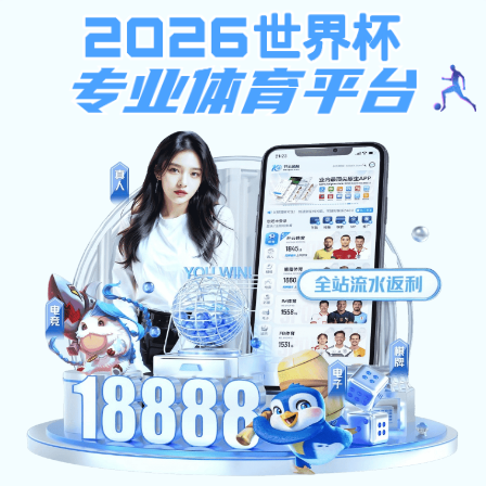
立即注册
协议目录
1. 接受条款
2. 账户规则
3. 服务内容
4. 用户行为
5. 知识产权
6. 服务终止
7. 免责声明
8. 法律适用
9. 联系我们