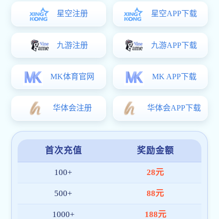
4. 用户行为
禁止用户发布违法信息、扰乱系统运行、侵犯他人权利或进行未
授权营销行为。
5. 知识产权
平台内所有内容归属平台或授权方所有，未经允许不得以任何形
式使用或传播。
6. 服务终止
若用户违反协议条款，平台有权中止或终止账户使用，且无需提
前通知。
7. 免责声明