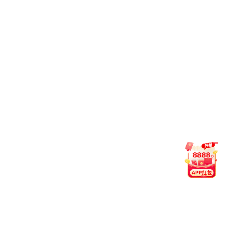
用户满意度大奖
九州酷游(酷游·ku游)官方网站 用户活跃度与续访率连续三年
领先，综合评分稳定保持高位。
九州酷游官网 · 版本更新历史归档
我们记录每次进步，只为更稳定的赛事观看与数据服务。
2025 年