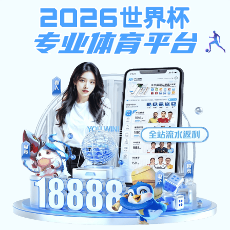
立即注册
九州酷游官网
官网 · 权
威体育数据平台
九州酷游官网 OFFICIAL WEBSITE
自2022年创立以来，
九州酷游官网
致力于为用户提供
包括NBA、英超、欧洲杯、LPL在内的热门赛事直播与
数据服务，广受用户信赖。
立即下载九州酷游官网APP