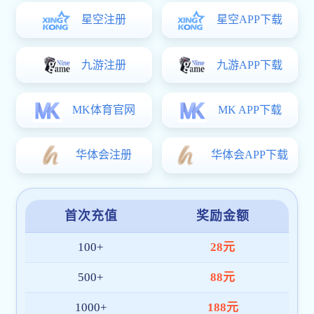
2026-07-07 05:32
23 次阅读
申花外援马纳法因暴力行为被停赛三场并
罚款三万元
近日，上海申花外援马纳法因在比赛中暴力行为被中
国足球协会处罚，停赛三场并罚款三万元。这一事件
不仅引发了球迷的热议，也让人们对职业运动员的行
为规范与道德标准进行了思考。本文将从四个方面进
行详细阐述：首先是事件经过及背景；其次是马纳法
的行为对球队和球迷的影响；第三部分探讨职业体育
中的暴力行为及其后果；最后，我们将反思如何加强