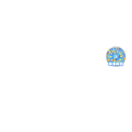
赛，而不是因为个别运动员的不当行为而感到失望。
许多支持者对此次事件表示愤怒，并开始呼吁俱乐部
加强对球员纪律性的管理。他们希望这样的事情不再
发生，以维护联赛形象和精神。
与此同时，这件事也引发了媒体的大量报道，各大体
育平台纷纷对此作出评论。有观点认为，这种情况如
果频繁出现，将严重损害中国足球的发展前景。因
此，加强运动员素养教育显得尤为重要，不仅是在技
术层面，更要注重心理建设和道德规范。
3、职业体育中的暴力行为及其后果
在职业体育中，暴力行为一直是一个敏感话题。虽然
竞技体育本身就包含一定程度上的身体接触，但过度
的暴力却往往会超越竞技范畴，成为社会所不容忍的