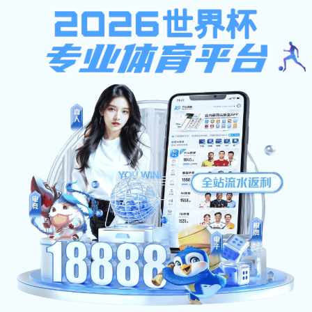
立即注册
九州酷游官网
官网 · 权
威体育数据平台
九州酷游官网 OFFICIAL WEBSITE
自2022年创立以来，
九州酷游官网
致力于为用户提供
包括NBA、英超、欧洲杯、LPL在内的热门赛事直播与
数据服务，广受用户信赖。
立即下载九州酷游官网APP