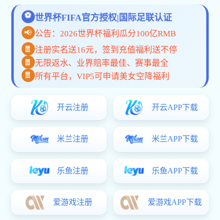
首页
/
体育看点
/ 正文